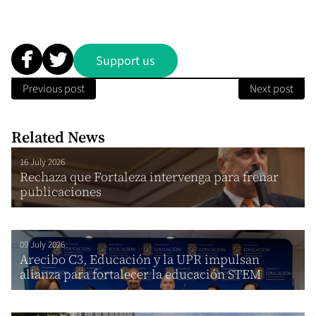
Support us
Previous post
Next post
Related News
16 July 2026
Rechaza que Fortaleza intervenga para frenar
publicaciones
09 July 2026
Arecibo C3, Educación y la UPR impulsan
alianza para fortalecer la educación STEM