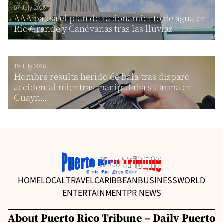
07 July 2026
AAA pausa el plan de racionamiento de agua en
Río Grande y Canóvanas tras las lluvias
19 July 2026
Hombre resulta herido de bala tras disparo
accidental mientras manipulaba su arma en
Guayn...
HOME
LOCAL
TRAVEL
CARIBBEAN
BUSINESS
WORLD
ENTERTAINMENT
PR NEWS
About Puerto Rico Tribune – Daily Puerto