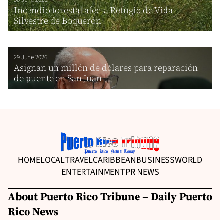
30 June 2026
Incendio forestal afecta Refugio de Vida
Silvestre de Boquerón
29 June 2026
Asignan un millón de dólares para reparación
de puente en San Juan
HOME
LOCAL
TRAVEL
CARIBBEAN
BUSINESS
WORLD
ENTERTAINMENT
PR NEWS
About Puerto Rico Tribune – Daily Puerto
Rico News