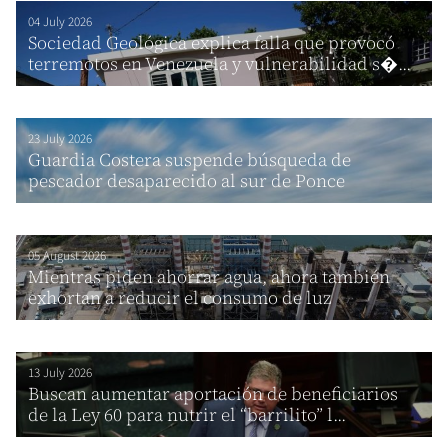
04 July 2026
Sociedad Geológica explica falla que provocó
terremotos en Venezuela y vulnerabilidad s�...
23 July 2026
Guardia Costera suspende búsqueda de
pescador desaparecido al sur de Ponce
05 August 2026
Mientras piden ahorrar agua, ahora también
exhortan a reducir el consumo de luz
13 July 2026
Buscan aumentar aportación de beneficiarios
de la Ley 60 para nutrir el “barrilito” l...