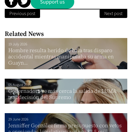
Support us
Previous post
Next post
Related News
19 July 2026
Hombre resulta herido de bala tras disparo
accidental mientras manipulaba su arma en
Guayn...
05 August 2026
Gobernadora ve más cerca la salida de LUMA
tras decisión del Supremo
29 June 2026
Jenniffer González firma presupuesto con vetos
a enmiendas legislativas; reduce $2.5 mill...