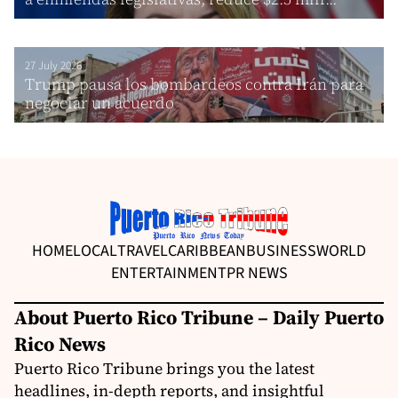
27 July 2026
Trump pausa los bombardeos contra Irán para
negociar un acuerdo
HOME
LOCAL
TRAVEL
CARIBBEAN
BUSINESS
WORLD
ENTERTAINMENT
PR NEWS
About Puerto Rico Tribune – Daily Puerto
Rico News
Puerto Rico Tribune brings you the latest
headlines, in-depth reports, and insightful