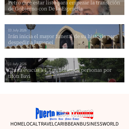
Petro dice estar listo para empezar la transición
de Gobierno con De la Espriella
03 July 2026
Irán inicia el mayor funeral de su historia para
despedir a Jameneí
11 July 2026
China evacúa a 1,7 millones de personas por
tifón Bavi
HOME
LOCAL
TRAVEL
CARIBBEAN
BUSINESS
WORLD