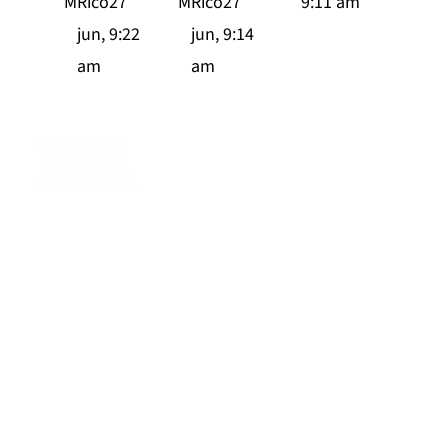
M
Rico27
M
Rico27
9:11 am
jun, 9:22
jun, 9:14
am
am
Liderando la evolución de la información en Puerto Rico
con tecnología, rigor y periodismo de excelencia.
Lo Último
Noticias
Deportes
Salud
Opinión
Metro TV