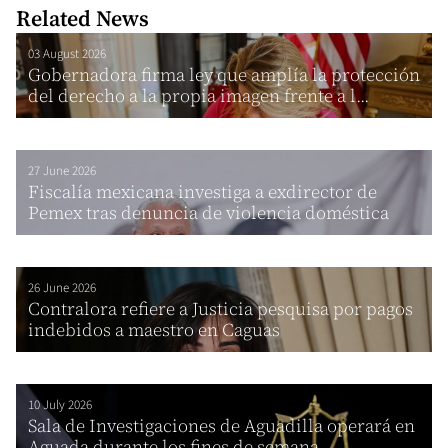
Related News
03 August 2026
Gobernadora firma ley que amplía la protección
del derecho a la propia imagen frente a l...
27 June 2026
Fiscalía mexicana investiga a exdirector de
Pemex tras denuncia de violencia doméstica
26 June 2026
Contralora refiere a Justicia pesquisa por pagos
indebidos a maestro en Caguas
10 July 2026
Sala de Investigaciones de Aguadilla operará en
Aguada durante los fines de semana