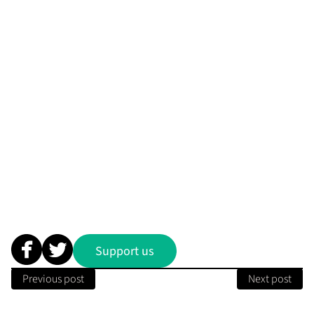
Colombia
Ecuador
Estados Unidos
Guatemala
México
Puerto Rico
El Salvador
Support us
Previous post
Next post