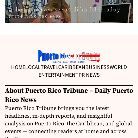
02 August 2026
Gobernadora veta seis medidas del Senado y
firma otras tres leyes
HOME
LOCAL
TRAVEL
CARIBBEAN
BUSINESS
WORLD
ENTERTAINMENT
PR NEWS
About Puerto Rico Tribune – Daily Puerto
Rico News
Puerto Rico Tribune brings you the latest
headlines, in-depth reports, and insightful
analysis on Puerto Rico, the Caribbean, and global
events — connecting readers at home and across