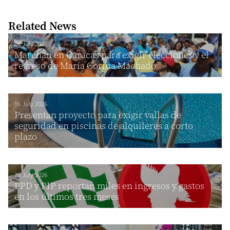
Related News
28 July 2026
Marchan en Caracas para exigir elecciones y el
regreso de María Corina Machado
06 July 2026
Presentan proyecto para exigir vallas de
seguridad en piscinas de alquileres a corto
plazo
29 July 2026
PPD y PIP reportan miles en ingresos y gastos
en los últimos tres meses