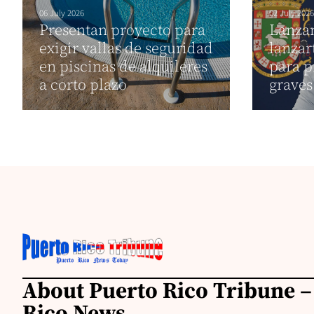
06 July 2026
02 July 2026
Presentan proyecto para
Lanza
exigir vallas de seguridad
lanzar
en piscinas de alquileres
para p
a corto plazo
graves
About Puerto Rico Tribune –
Rico News