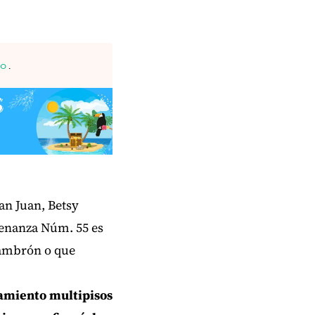
co
.
an Juan, Betsy
denanza Núm. 55 es
cambrón o que
namiento multipisos