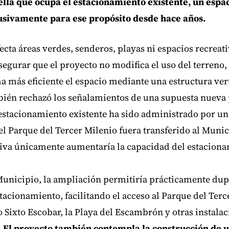
lla que ocupa el estacionamiento existente, un espac
lusivamente para ese propósito desde hace años.
ecta áreas verdes, senderos, playas ni espacios recreati
asegurar que el proyecto no modifica el uso del terreno,
 más eficiente el espacio mediante una estructura vert
bién rechazó los señalamientos de una supuesta nueva 
 estacionamiento existente ha sido administrado por u
el Parque del Tercer Milenio fuera transferido al Munic
ativa únicamente aumentaría la capacidad del estaciona
unicipio, la ampliación permitiría prácticamente dupl
tacionamiento, facilitando el acceso al Parque del Terce
Sixto Escobar, la Playa del Escambrón y otras instalac
.
El proyecto también contempla la construcción de u