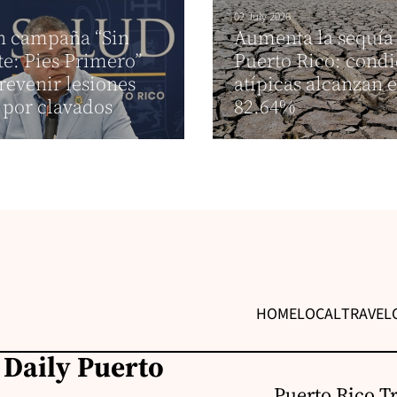
02 July 2026
n campaña “Sin
Aumenta la sequía
te: Pies Primero”
Puerto Rico: condi
revenir lesiones
atípicas alcanzan e
 por clavados
82.64%
HOME
LOCAL
TRAVEL
 Daily Puerto
Puerto Rico T