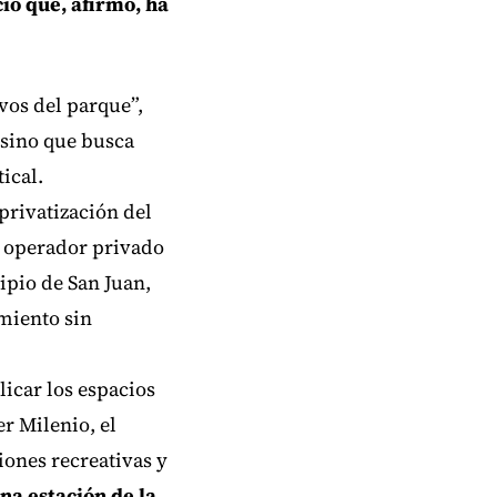
io que, afirmó, ha
vos del parque”,
 sino que busca
ical.
privatización del
n operador privado
ipio de San Juan,
miento sin
icar los espacios
r Milenio, el
iones recreativas y
na estación de la