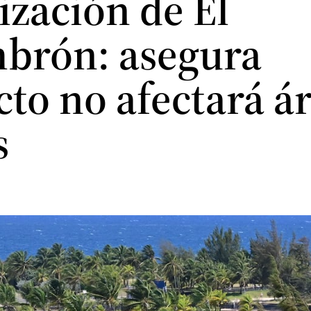
ización de El
brón: asegura
cto no afectará á
s