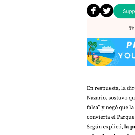
Supp
Th
En respuesta, la di
Nazario, sostuvo qu
falsa” y negó que l
convierta el Parque
Según explicó,
la p