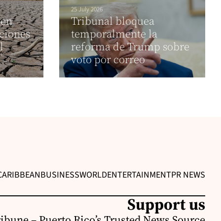
25 July 2026
 en
Tribunal bloquea
ciones
temporalmente la
l
reforma de Trump sobre
voto por correo
CARIBBEAN
BUSINESS
WORLD
ENTERTAINMENT
PR NEWS
Support us
ribune – Puerto Rico’s Trusted News Source