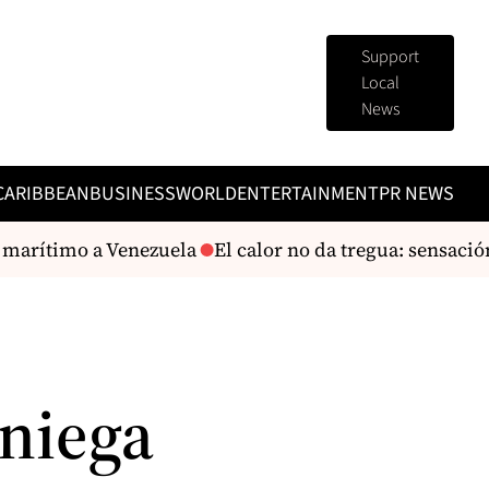
Support
Local
News
CARIBBEAN
BUSINESS
WORLD
ENTERTAINMENT
PR NEWS
arítimo a Venezuela
El calor no da tregua: sensación 
 niega