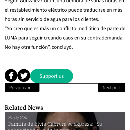
Según González Colón, una demora de varias horas en
el restablecimiento eléctrico puede traducirse en más
horas sin servicio de agua para los clientes.
“Yo creo que es más un conflicto mediático de parte de
LUMA para seguir creando caos en su contrademanda.
No hay otra función”, concluyó.
Support us
Previous post
Next post
Related News
25 July 2026
Familia de Elvia Cabrera se expresa: “Su
solidaridad nos da fuerzas”