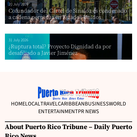
20 July 2026
Cofundador del Cártel de Sinaloa es condenado
a cadena perpetua en Estados Unidos
31 July 2026
¿Ruptura total? Proyecto Dignidad da por
desafiliado a Javier Jiménez
HOME
LOCAL
TRAVEL
CARIBBEAN
BUSINESS
WORLD
ENTERTAINMENT
PR NEWS
About Puerto Rico Tribune – Daily Puerto
Rico News