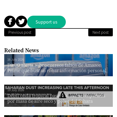
Support us
Previous post
Next post
Related News
16 July 2026
DACO alerta sobre correos falsos de Amazon
Prime que buscan robar información personal
19 July 2026
Débil onda tropical pasará al sur acompañada
por masa de aire seco y polvo del Sahara