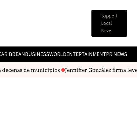
Support
Local
News
CARIBBEAN
BUSINESS
WORLD
ENTERTAINMENT
PR NEWS
 decenas de municipios
Jenniffer González firma leyes s