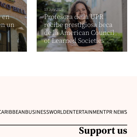
13 July 2026
l en
Profesora de la UPR
en un
recibe prestigiosa beca
de la American Council
of Learned Societies
CARIBBEAN
BUSINESS
WORLD
ENTERTAINMENT
PR NEWS
Support us