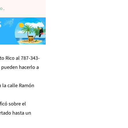
co
.
to Rico al 787-343-
, pueden hacerlo a
n la calle Ramón
ficó sobre el
rtado hasta un