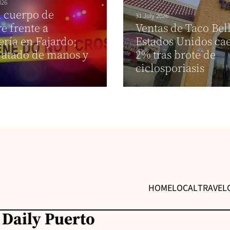
026
 cuerpo de
31 July 2026
 frente a
Ventas de Taco Bel
ría en Fajardo;
Estados Unidos ca
 atado de manos y
2% tras brote de
o
ciclosporiasis
HOME
LOCAL
TRAVEL
 Daily Puerto