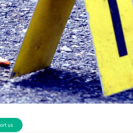
ort us