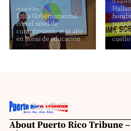
02 August 2
Hallan
04 August 2026
Ética Gubernamental
hombre
con el nivel de
panade
cumplimiento más alto
estaba
en horas de educación
cuell
About Puerto Rico Tribune –