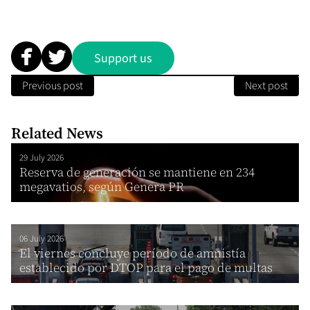
Support us
Previous post
Next post
Related News
29 July 2026
Reserva de generación se mantiene en 234
megavatios, según Genera PR
06 July 2026
El viernes concluye período de amnistía
establecido por DTOP para el pago de multas