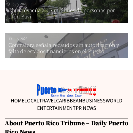
11 July 2026
China evacúa a 1,7 millones de personas por
tifón Bavi
13 July 2026
Contralora señala recaudos sin autorización y
falta de estados financieros en el Puerto ...
HOME
LOCAL
TRAVEL
CARIBBEAN
BUSINESS
WORLD
ENTERTAINMENT
PR NEWS
About Puerto Rico Tribune – Daily Puerto
Rico News